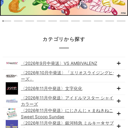
1
2
3
4
5
6
7
8
9
10
カテゴリから探す
〈2026年9月中発送〉VS AMBIVALENZ
〈2026年10月中発送〉「エリオスライジングヒーロ
ーズ」
〈2026年11月中発送〉文字化化
〈2026年11月中発送〉アイドルマスター シャイニー
カラーズ
〈2026年11月中発送〉にじさんじ × まねきねこ
Sweet Scoop Sundae
〈2026年11月中発送〉銀河特急 ミルキー☆サブウェ