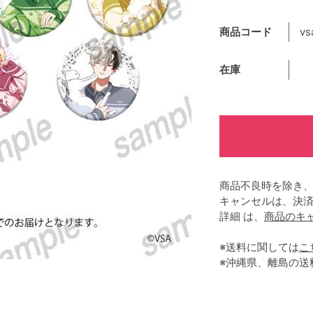
商品コード
vs
在庫
商品不良時を除き
キャンセルは、決
詳細 は、
商品のキ
※送料に関しては
こ
※沖縄県、離島の送