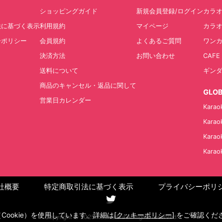
ショッピングガイド
新規会員登録/ログイン
カラ
法に基づく表示
利用規約
マイページ
カラオ
ーポリシー
会員規約
よくあるご質問
ワン
決済方法
お問い合わせ
CAFE
送料について
ギン
商品のキャンセル・返品に関して
GLO
営業日カレンダー
Karao
Karao
Karao
Karao
社概要
特定商取引法に基づく表示
プライバシーポリ
Twitter
okie）を使用しています。詳細は[
クッキーポリシー
] をご確認く
Copyright © 2025 Koshidaka All rights reserved.