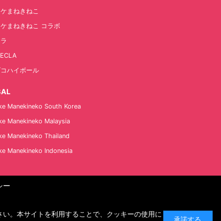
オケまねきねこ
ケまねきねこ コラボ
カラ
 ECLA
ダコハイボール
BAL
ke Manekineko South Korea
ke Manekineko Malaysia
ke Manekineko Thailand
ke Manekineko Indonesia
シー
ださい。本サイトを利用することで、クッキーの使用に
承諾する