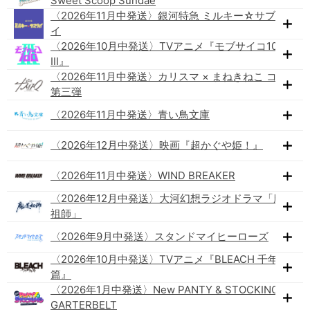
Sweet Scoop Sundae
〈2026年11月中発送〉銀河特急 ミルキー☆サブウェ
イ
〈2026年10月中発送〉TVアニメ『モブサイコ100
Ⅲ』
〈2026年11月中発送〉カリスマ × まねきねこ コラボ
第三弾
〈2026年11月中発送〉青い鳥文庫
〈2026年12月中発送〉映画『超かぐや姫！』
〈2026年11月中発送〉WIND BREAKER
〈2026年12月中発送〉大河幻想ラジオドラマ「魔道
祖師」
〈2026年9月中発送〉スタンドマイヒーローズ
〈2026年10月中発送〉TVアニメ『BLEACH 千年血戦
篇』
〈2026年1月中発送〉New PANTY & STOCKING with
GARTERBELT