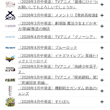
〈2026年3月中発送〉TVアニメ『最後にひとつだけ
お願いしてもよろしいでしょうか』
〈2026年3月中発送〉メメントリ【青終高校遊戯部】
〈2026年3月中発送〉劇場版 魔法少女まどか☆マギ
カ[新編]叛逆の物語
〈2026年4月中発送〉TVアニメ『グノーシア』
〈2026年4月中発送〉ブルーロック
〈2026年5月中発送〉イナズマイレブン 英雄たちのヴ
ィクトリーロード
〈2026年5月中発送〉TVアニメ「地縛少年花子くん
２」
〈2026年5月中発送〉TVアニメ『呪術廻戦』第3期
「死滅回游 前編」
〈2026年3月中発送〉機動戦士ガンダム 鉄血のオルフ
ェンズ
〈2026年4月中発送〉すたぽら