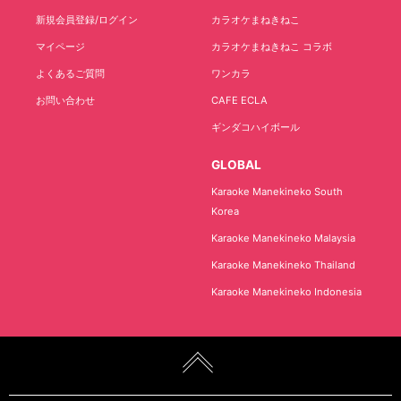
新規会員登録/ログイン
カラオケまねきねこ
マイページ
カラオケまねきねこ コラボ
よくあるご質問
ワンカラ
お問い合わせ
CAFE ECLA
ギンダコハイボール
GLOBAL
Karaoke Manekineko South
Korea
Karaoke Manekineko Malaysia
Karaoke Manekineko Thailand
Karaoke Manekineko Indonesia