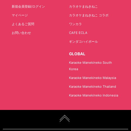
新規会員登録/ログイン
カラオケまねきねこ
マイページ
カラオケまねきねこ コラボ
よくあるご質問
ワンカラ
お問い合わせ
CAFE ECLA
ギンダコハイボール
GLOBAL
Karaoke Manekineko South
Korea
Karaoke Manekineko Malaysia
Karaoke Manekineko Thailand
Karaoke Manekineko Indonesia