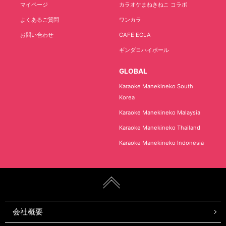
マイページ
カラオケまねきねこ コラボ
よくあるご質問
ワンカラ
お問い合わせ
CAFE ECLA
ギンダコハイボール
GLOBAL
Karaoke Manekineko South
Korea
Karaoke Manekineko Malaysia
Karaoke Manekineko Thailand
Karaoke Manekineko Indonesia
会社概要