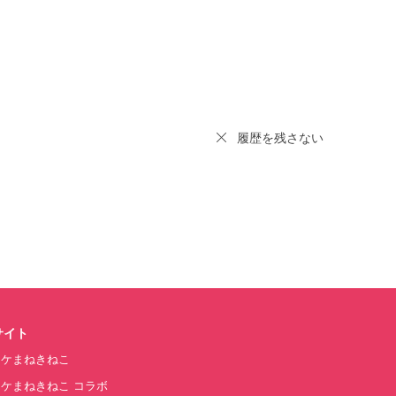
履歴を残さない
サイト
オケまねきねこ
ケまねきねこ コラボ