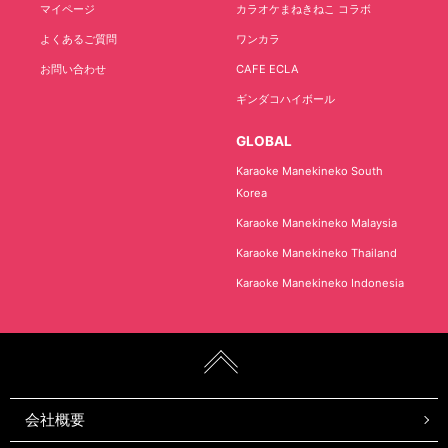
マイページ
カラオケまねきねこ コラボ
よくあるご質問
ワンカラ
お問い合わせ
CAFE ECLA
ギンダコハイボール
GLOBAL
Karaoke Manekineko South
Korea
Karaoke Manekineko Malaysia
Karaoke Manekineko Thailand
Karaoke Manekineko Indonesia
会社概要