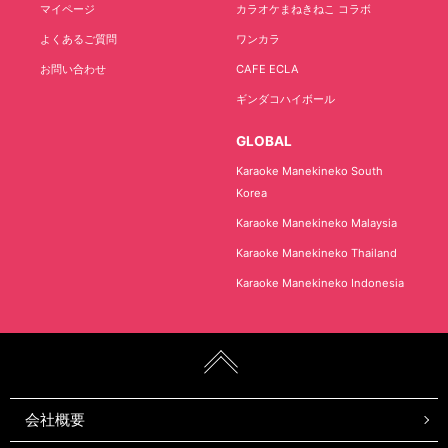
マイページ
カラオケまねきねこ コラボ
よくあるご質問
ワンカラ
お問い合わせ
CAFE ECLA
ギンダコハイボール
GLOBAL
Karaoke Manekineko South
Korea
Karaoke Manekineko Malaysia
Karaoke Manekineko Thailand
Karaoke Manekineko Indonesia
会社概要