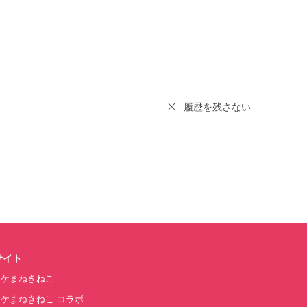
履歴を残さない
サイト
オケまねきねこ
ケまねきねこ コラボ