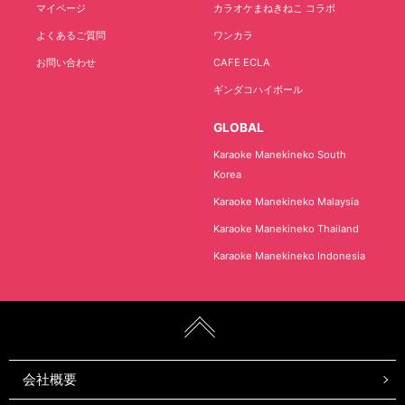
マイページ
カラオケまねきねこ コラボ
よくあるご質問
ワンカラ
お問い合わせ
CAFE ECLA
ギンダコハイボール
GLOBAL
Karaoke Manekineko South
Korea
Karaoke Manekineko Malaysia
Karaoke Manekineko Thailand
Karaoke Manekineko Indonesia
会社概要