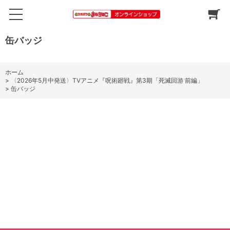
缶バッジ
ホーム
>
〈2026年5月中発送〉TVアニメ『呪術廻戦』第3期「死滅回游 前編」
>
缶バッジ