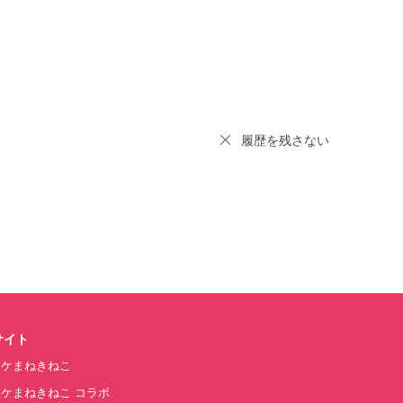
履歴を残さない
サイト
オケまねきねこ
ケまねきねこ コラボ