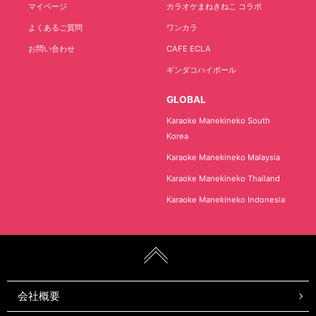
マイページ
カラオケまねきねこ コラボ
よくあるご質問
ワンカラ
お問い合わせ
CAFE ECLA
ギンダコハイボール
GLOBAL
Karaoke Manekineko South
Korea
Karaoke Manekineko Malaysia
Karaoke Manekineko Thailand
Karaoke Manekineko Indonesia
会社概要