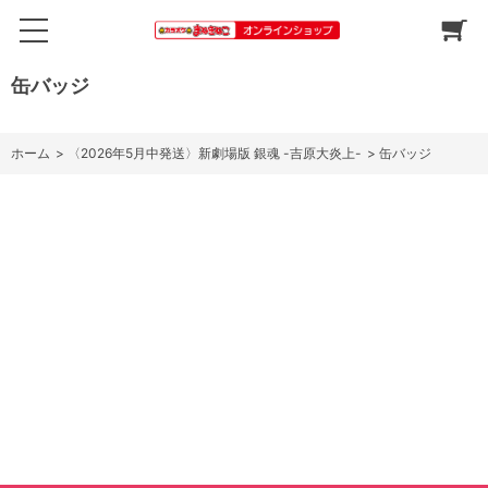
缶バッジ
ホーム
>
〈2026年5月中発送〉新劇場版 銀魂 -吉原大炎上-
>
缶バッジ