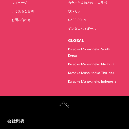
マイページ
カラオケまねきねこ コラボ
よくあるご質問
ワンカラ
お問い合わせ
CAFE ECLA
ギンダコハイボール
GLOBAL
Karaoke Manekineko South
Korea
Karaoke Manekineko Malaysia
Karaoke Manekineko Thailand
Karaoke Manekineko Indonesia
会社概要