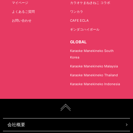
マイページ
カラオケまねきねこ コラボ
よくあるご質問
ワンカラ
お問い合わせ
CAFE ECLA
ギンダコハイボール
GLOBAL
Karaoke Manekineko South
Korea
Karaoke Manekineko Malaysia
Karaoke Manekineko Thailand
Karaoke Manekineko Indonesia
会社概要