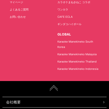
マイページ
カラオケまねきねこ コラボ
よくあるご質問
ワンカラ
お問い合わせ
CAFE ECLA
ギンダコハイボール
GLOBAL
Karaoke Manekineko South
Korea
Karaoke Manekineko Malaysia
Karaoke Manekineko Thailand
Karaoke Manekineko Indonesia
会社概要