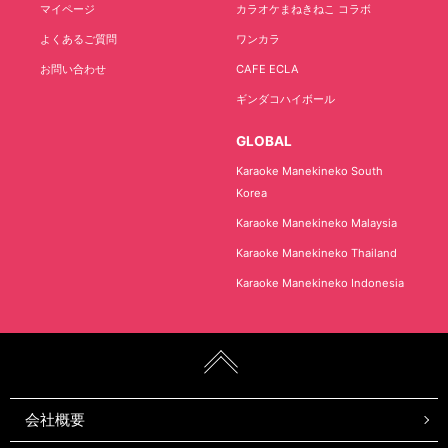
マイページ
カラオケまねきねこ コラボ
よくあるご質問
ワンカラ
お問い合わせ
CAFE ECLA
ギンダコハイボール
GLOBAL
Karaoke Manekineko South
Korea
Karaoke Manekineko Malaysia
Karaoke Manekineko Thailand
Karaoke Manekineko Indonesia
会社概要