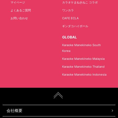
マイページ
カラオケまねきねこ コラボ
よくあるご質問
ワンカラ
お問い合わせ
CAFE ECLA
ギンダコハイボール
GLOBAL
Karaoke Manekineko South
Korea
Karaoke Manekineko Malaysia
Karaoke Manekineko Thailand
Karaoke Manekineko Indonesia
会社概要