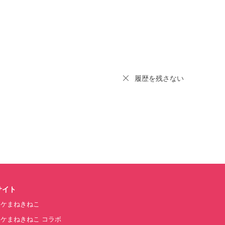
履歴を残さない
サイト
オケまねきねこ
ケまねきねこ コラボ