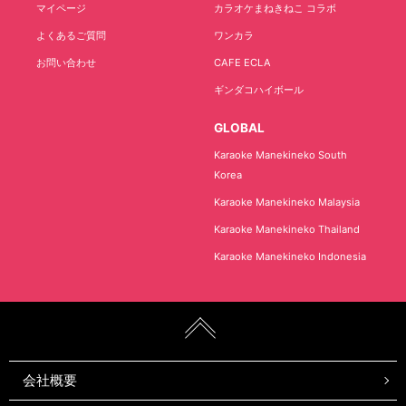
マイページ
カラオケまねきねこ コラボ
よくあるご質問
ワンカラ
お問い合わせ
CAFE ECLA
ギンダコハイボール
GLOBAL
Karaoke Manekineko South
Korea
Karaoke Manekineko Malaysia
Karaoke Manekineko Thailand
Karaoke Manekineko Indonesia
会社概要