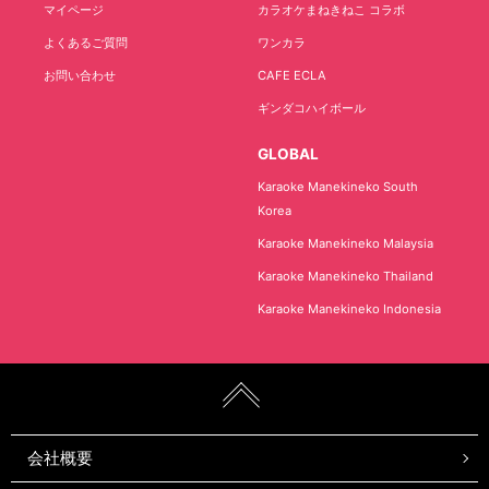
マイページ
カラオケまねきねこ コラボ
よくあるご質問
ワンカラ
お問い合わせ
CAFE ECLA
ギンダコハイボール
GLOBAL
Karaoke Manekineko South
Korea
Karaoke Manekineko Malaysia
Karaoke Manekineko Thailand
Karaoke Manekineko Indonesia
会社概要