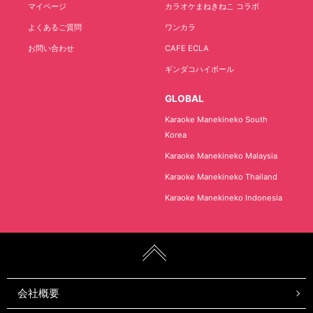
マイページ
カラオケまねきねこ コラボ
よくあるご質問
ワンカラ
お問い合わせ
CAFE ECLA
ギンダコハイボール
GLOBAL
Karaoke Manekineko South
Korea
Karaoke Manekineko Malaysia
Karaoke Manekineko Thailand
Karaoke Manekineko Indonesia
会社概要