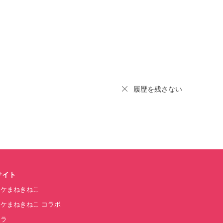
履歴を残さない
サイト
オケまねきねこ
ケまねきねこ コラボ
カラ