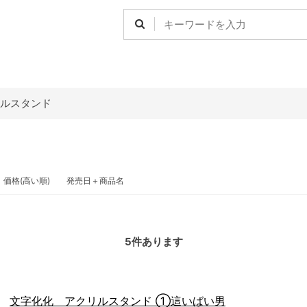
ルスタンド
価格(高い順)
発売日＋商品名
5
件あります
文字化化 アクリルスタンド ①這いばい男