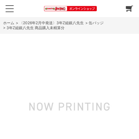
ホーム
>
〈2026年2月中発送〉3年Z組銀八先生
>
缶バッジ
>
3年Z組銀八先生 商品購入未精算分