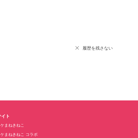
履歴を残さない
サイト
オケまねきねこ
ケまねきねこ コラボ